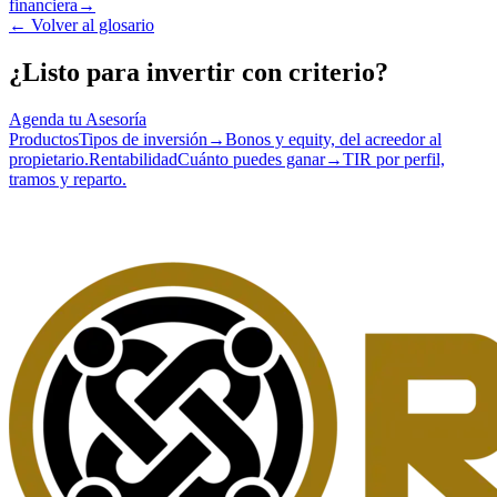
financiera
→
←
Volver al glosario
¿Listo para invertir con criterio?
Agenda tu Asesoría
Productos
Tipos de inversión
→
Bonos y equity, del acreedor al
propietario.
Rentabilidad
Cuánto puedes ganar
→
TIR por perfil,
tramos y reparto.