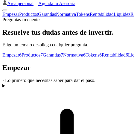
Área personal
Agenda tu Asesoría
Empezar
Productos
Garantías
Normativa
Tokens
Rentabilidad
Liquidez
R
Preguntas frecuentes
Resuelve tus dudas antes de invertir.
Elige un tema o despliega cualquier pregunta.
Empezar
6
Productos
7
Garantías
7
Normativa
6
Tokens
6
Rentabilidad
6
Li
Empezar
·
Lo primero que necesitas saber para dar el paso.