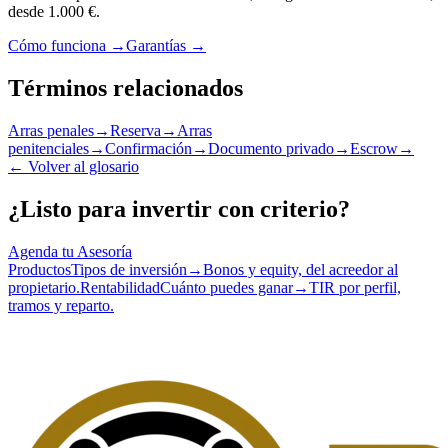
desde 1.000 €.
Cómo funciona →
Garantías →
Términos relacionados
Arras penales
→
Reserva
→
Arras
penitenciales
→
Confirmación
→
Documento privado
→
Escrow
→
←
Volver al glosario
¿Listo para invertir con criterio?
Agenda tu Asesoría
Productos
Tipos de inversión
→
Bonos y equity, del acreedor al
propietario.
Rentabilidad
Cuánto puedes ganar
→
TIR por perfil,
tramos y reparto.