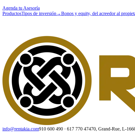
Agenda tu Asesoría
Productos
Tipos de inversión
→
Bonos y equity, del acreedor al propiet
info@rentakia.com
910 600 490
·
617 770 474
70, Grand-Rue, L-16