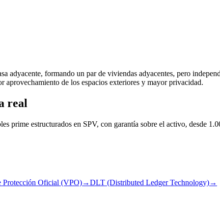
casa adyacente, formando un par de viviendas adyacentes, pero independi
jor aprovechamiento de los espacios exteriores y mayor privacidad.
a real
les prime estructurados en SPV, con garantía sobre el activo, desde 1.0
 Protección Oficial (VPO)
→
DLT (Distributed Ledger Technology)
→