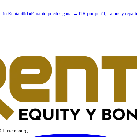
ario.
Rentabilidad
Cuánto puedes ganar
→
TIR por perfil, tramos y repart
60 Luxembourg