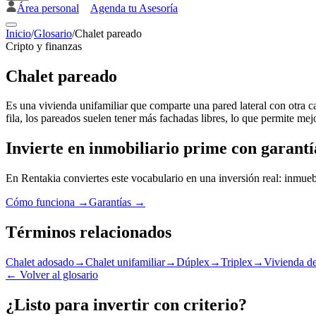
Área personal
Agenda tu Asesoría
Inicio
/
Glosario
/
Chalet pareado
Cripto y finanzas
Chalet pareado
Es una vivienda unifamiliar que comparte una pared lateral con otra 
fila, los pareados suelen tener más fachadas libres, lo que permite me
Invierte en inmobiliario prime con garantí
En Rentakia conviertes este vocabulario en una inversión real: inmueb
Cómo funciona →
Garantías →
Términos relacionados
Chalet adosado
→
Chalet unifamiliar
→
Dúplex
→
Triplex
→
Vivienda de
←
Volver al glosario
¿Listo para invertir con criterio?