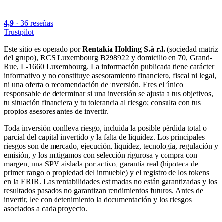
4,9
·
36
reseñas
Trustpilot
Este sitio es operado por
Rentakia Holding S.à r.l.
(sociedad matriz
del grupo), RCS Luxembourg B298922 y domicilio en 70, Grand-
Rue, L-1660 Luxembourg. La información publicada tiene carácter
informativo y no constituye asesoramiento financiero, fiscal ni legal,
ni una oferta o recomendación de inversión. Eres el único
responsable de determinar si una inversión se ajusta a tus objetivos,
tu situación financiera y tu tolerancia al riesgo; consulta con tus
propios asesores antes de invertir.
Toda inversión conlleva riesgo, incluida la posible pérdida total o
parcial del capital invertido y la falta de liquidez. Los principales
riesgos son de mercado, ejecución, liquidez, tecnología, regulación y
emisión, y los mitigamos con selección rigurosa y compra con
margen, una SPV aislada por activo, garantía real (hipoteca de
primer rango o propiedad del inmueble) y el registro de los tokens
en la ERIR. Las rentabilidades estimadas no están garantizadas y los
resultados pasados no garantizan rendimientos futuros. Antes de
invertir, lee con detenimiento la documentación y los riesgos
asociados a cada proyecto.