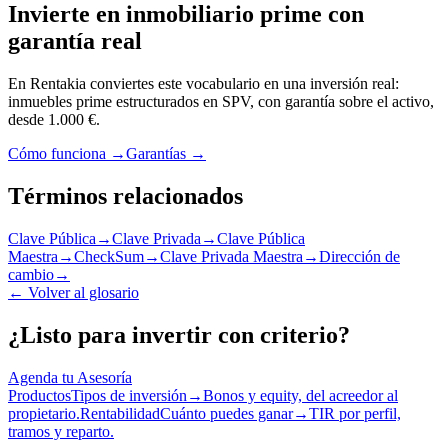
Invierte en inmobiliario prime con
garantía real
En Rentakia conviertes este vocabulario en una inversión real:
inmuebles prime estructurados en SPV, con garantía sobre el activo,
desde 1.000 €.
Cómo funciona →
Garantías →
Términos relacionados
Clave Pública
→
Clave Privada
→
Clave Pública
Maestra
→
CheckSum
→
Clave Privada Maestra
→
Dirección de
cambio
→
←
Volver al glosario
¿Listo para invertir con criterio?
Agenda tu Asesoría
Productos
Tipos de inversión
→
Bonos y equity, del acreedor al
propietario.
Rentabilidad
Cuánto puedes ganar
→
TIR por perfil,
tramos y reparto.