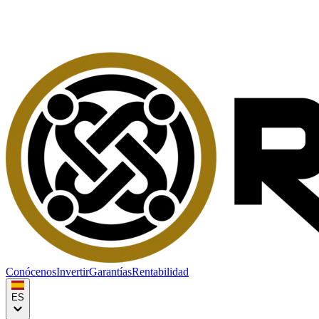
Conócenos
Invertir
Garantías
Rentabilidad
ES