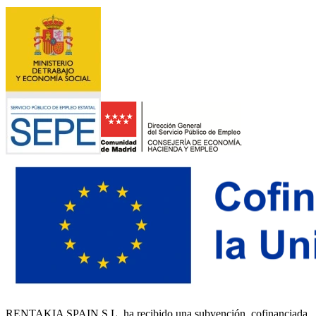
RENTAKIA SPAIN S.L. ha recibido una subvención, cofinanciada