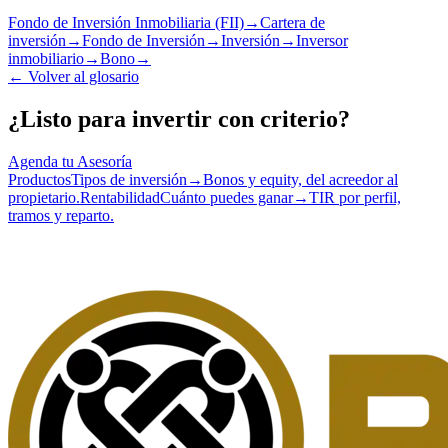
Fondo de Inversión Inmobiliaria (FII)
→
Cartera de
inversión
→
Fondo de Inversión
→
Inversión
→
Inversor
inmobiliario
→
Bono
→
←
Volver al glosario
¿Listo para invertir con criterio?
Agenda tu Asesoría
Productos
Tipos de inversión
→
Bonos y equity, del acreedor al
propietario.
Rentabilidad
Cuánto puedes ganar
→
TIR por perfil,
tramos y reparto.