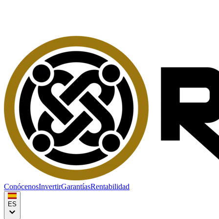
Conócenos
Invertir
Garantías
Rentabilidad
ES