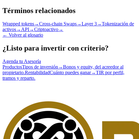
Términos relacionados
Wrapped tokens
→
Cross-chain Swaps
→
Layer 3
→
Tokenización de
activos
→
API
→
Criptoactivo
→
←
Volver al glosario
¿Listo para invertir con criterio?
Agenda tu Asesoría
Productos
Tipos de inversión
→
Bonos y equity, del acreedor al
propietario.
Rentabilidad
Cuánto puedes ganar
→
TIR por perfil,
tramos y reparto.