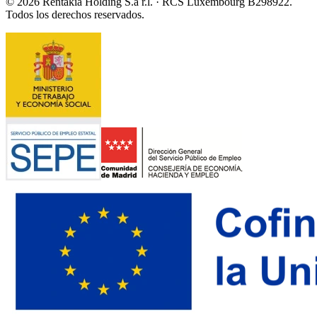
© 2026 Rentakia Holding S.à r.l. · RCS Luxembourg B298922.
Todos los derechos reservados.