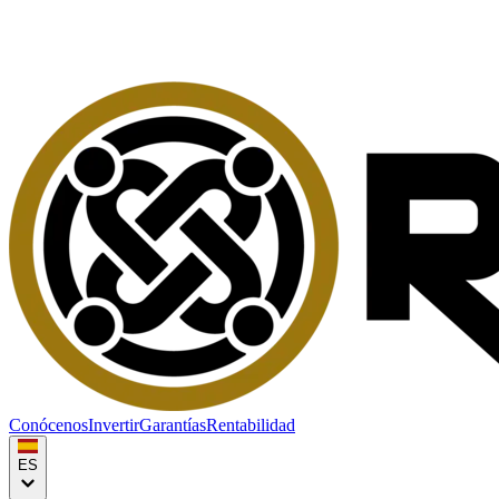
Conócenos
Invertir
Garantías
Rentabilidad
ES