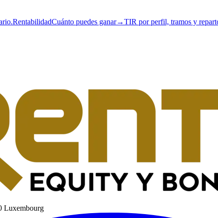
ario.
Rentabilidad
Cuánto puedes ganar
→
TIR por perfil, tramos y repart
60 Luxembourg