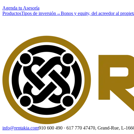
Agenda tu Asesoría
Productos
Tipos de inversión
→
Bonos y equity, del acreedor al propiet
info@rentakia.com
910 600 490
·
617 770 474
70, Grand-Rue, L-16