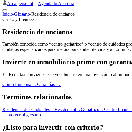
Área personal
Agenda tu Asesoría
Inicio
/
Glosario
/
Residencia de ancianos
Cripto y finanzas
Residencia de ancianos
También conocida como “centro geriátrico” o “centro de cuidados pro
cuidados especializados para mejorar su calidad de vida y autonomía.
Invierte en inmobiliario prime con garantí
En Rentakia conviertes este vocabulario en una inversión real: inmueb
Cómo funciona →
Garantías →
Términos relacionados
Residencia de estudiantes
→
Residencial
→
Geriátrico
→
Centro financi
←
Volver al glosario
¿Listo para invertir con criterio?