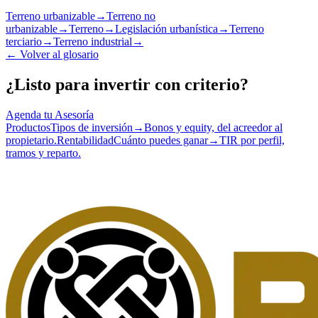
Terreno urbanizable
→
Terreno no
urbanizable
→
Terreno
→
Legislación urbanística
→
Terreno
terciario
→
Terreno industrial
→
←
Volver al glosario
¿Listo para invertir con criterio?
Agenda tu Asesoría
Productos
Tipos de inversión
→
Bonos y equity, del acreedor al
propietario.
Rentabilidad
Cuánto puedes ganar
→
TIR por perfil,
tramos y reparto.