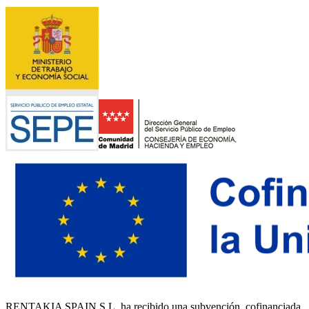
RENTAKIA SPAIN S.L. ha recibido una subvención, cofinanciada