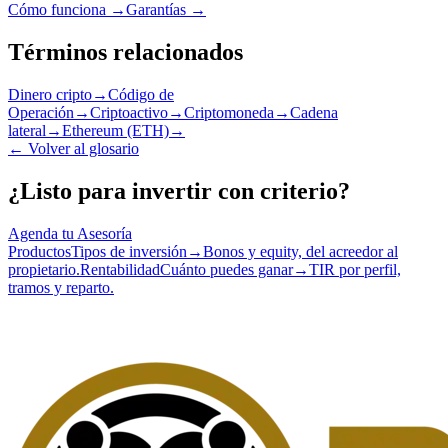
Cómo funciona →
Garantías →
Términos relacionados
Dinero cripto
→
Código de
Operación
→
Criptoactivo
→
Criptomoneda
→
Cadena
lateral
→
Ethereum (ETH)
→
←
Volver al glosario
¿Listo para invertir con criterio?
Agenda tu Asesoría
Productos
Tipos de inversión
→
Bonos y equity, del acreedor al
propietario.
Rentabilidad
Cuánto puedes ganar
→
TIR por perfil,
tramos y reparto.