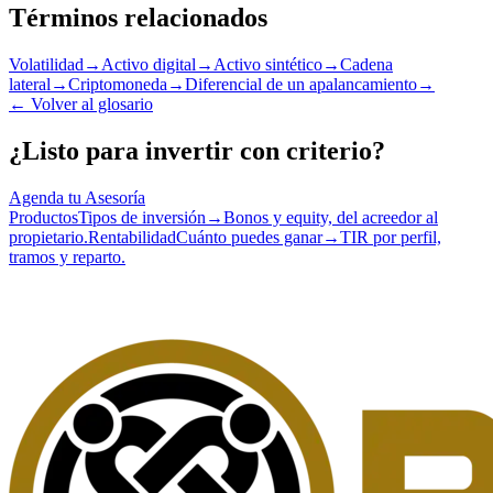
Términos relacionados
Volatilidad
→
Activo digital
→
Activo sintético
→
Cadena
lateral
→
Criptomoneda
→
Diferencial de un apalancamiento
→
←
Volver al glosario
¿Listo para invertir con criterio?
Agenda tu Asesoría
Productos
Tipos de inversión
→
Bonos y equity, del acreedor al
propietario.
Rentabilidad
Cuánto puedes ganar
→
TIR por perfil,
tramos y reparto.